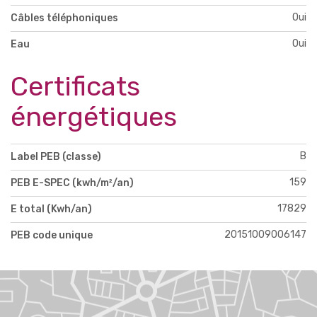
Oui
Câbles téléphoniques
Oui
Eau
Certificats
énergétiques
B
Label PEB (classe)
159
PEB E-SPEC (kwh/m²/an)
17829
E total (Kwh/an)
20151009006147
PEB code unique