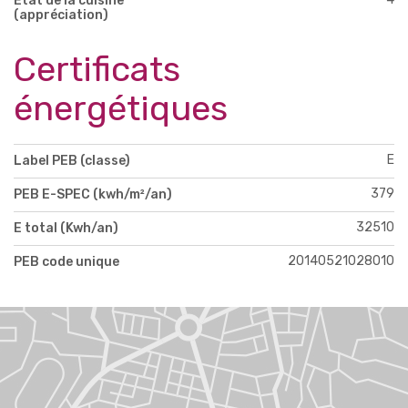
État de la cuisine
(appréciation)
Certificats
énergétiques
E
Label PEB (classe)
379
PEB E-SPEC (kwh/m²/an)
32510
E total (Kwh/an)
20140521028010
PEB code unique