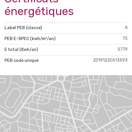
énergétiques
A
Label PEB (classe)
75
PEB E-SPEC (kwh/m²/an)
5779
E total (Kwh/an)
20191220513593
PEB code unique