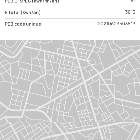
61
PEB E-SPEC (kwh/m²/an)
3813
E total (Kwh/an)
20210603503819
PEB code unique