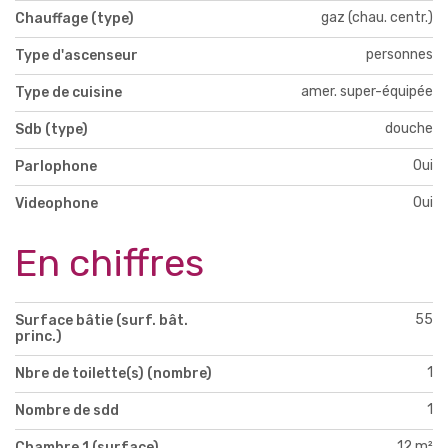
gaz (chau. centr.)
Chauffage (type)
personnes
Type d'ascenseur
amer. super-équipée
Type de cuisine
douche
Sdb (type)
Oui
Parlophone
Oui
Videophone
En chiffres
55
Surface bâtie (surf. bât.
princ.)
1
Nbre de toilette(s) (nombre)
1
Nombre de sdd
12 m²
Chambre 1 (surface)