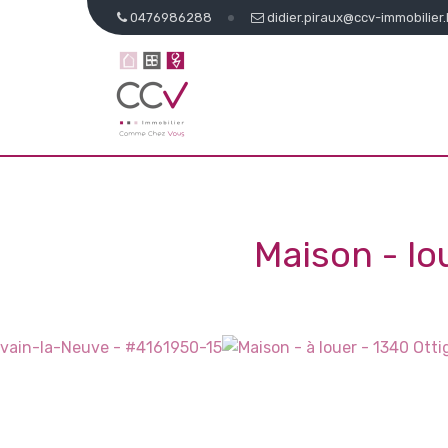
0476986288
didier.piraux@ccv-immobilier
Maison - l