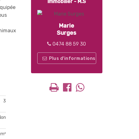
Immobilier - M.S
équipée
vous
Marie
 Animaux
Surges
0474 88 59 30
Plus d'informations
3
Non
 m²