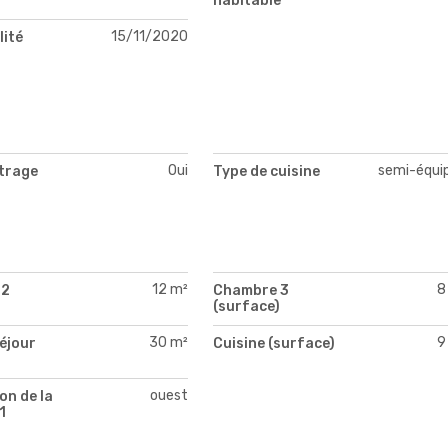
habitable
15/11/2020
lité
Oui
semi-équi
itrage
Type de cuisine
12 m²
8
 2
Chambre 3
)
(surface)
30 m²
9
séjour
Cuisine (surface)
)
ouest
on de la
1