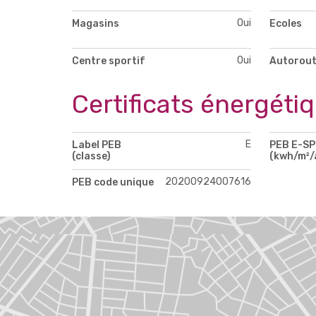
Oui
Magasins
Ecoles
Oui
Centre sportif
Autorou
Certificats énergéti
E
Label PEB
PEB E-S
(classe)
(kwh/m²/
20200924007616
PEB code unique