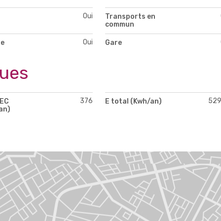
Oui
Transports en
commun
Oui
te
Gare
ques
376
52
PEC
E total (Kwh/an)
an)