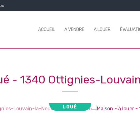
.be
ACCUEIL
A VENDRE
A LOUER
ÉVALUATI
oué
-
1340 Ottignies-Louvai
LOUÉ