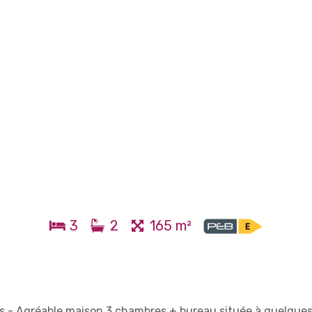
3
2
165 m²
s - Agréable maison 3 chambres + bureau située à quelque