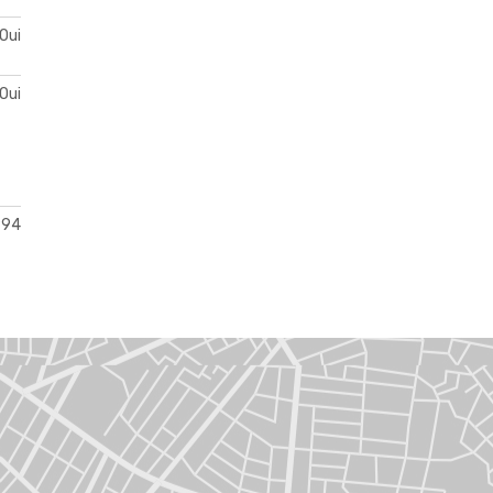
Oui
Oui
994