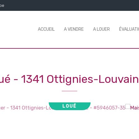
.be
ACCUEIL
A VENDRE
A LOUER
ÉVALUATI
oué
-
1341 Ottignies-Louvai
LOUÉ