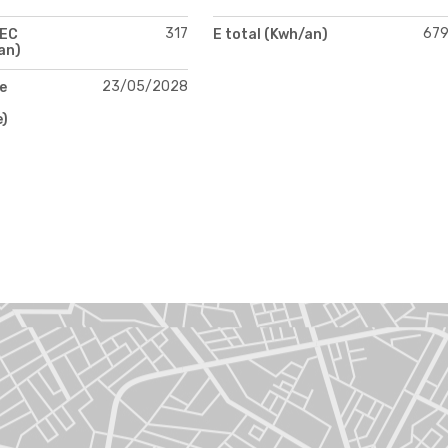
317
67
PEC
E total (Kwh/an)
an)
23/05/2028
e
e)