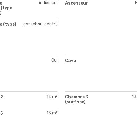
individuel
e
Ascenseur
 (type
)
gaz (chau. centr.)
e (type)
Oui
Cave
14 m²
13
 2
Chambre 3
)
(surface)
13 m²
 5
)