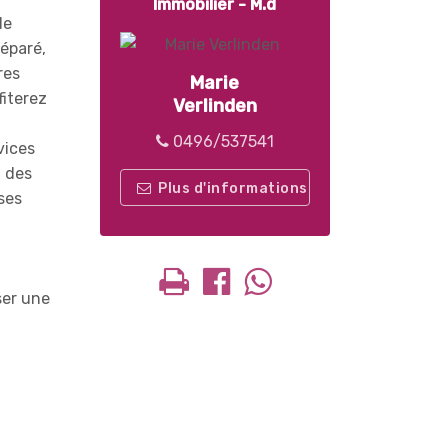
Immobilier - M.d
de
séparé,
res
Marie
fiterez
Verlinden
0496/537541
vices
t des
Plus d'informations
ses
ser une