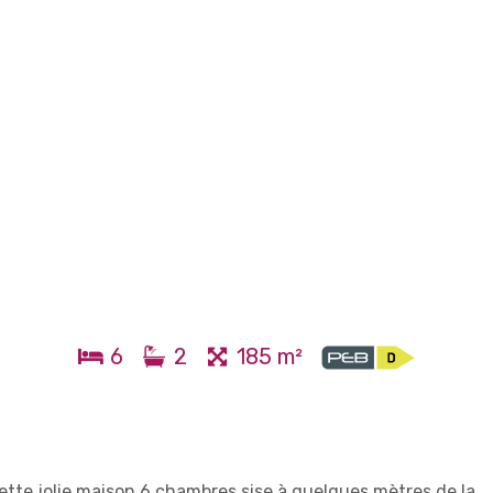
6
2
185 m²
cette jolie maison 6 chambres sise à quelques mètres de la