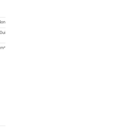
Non
Oui
 m²