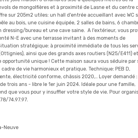
nvols de mongolfières et à proximité de Lasne et du centre 
ffre sur 205m2 utiles: un hall d'entrée accueillant avec WC 
êle au bois, une cuisine équipée, 2 salles de bains, 6 chamb
dressing/bureau et une cave saine. A l'extérieur, vous pro
ienté N-E avec une terrasse invitant à des moments de
! Situation stratégique: à proximité immédiate de tous les ser
(Ottignies), ainsi que des grands axes routiers (N25/E411) e
opportunité unique ! Cette maison saura vous séduire par 
n cadre de vie harmonieux et pratique. Technique: PEB D,
nte, électricité conforme, châssis 2020,.. Loyer demandé :
e trois ans - libre le 1er juin 2024. Idéale pour une famille,
end que vous pour y insuffler votre style de vie. Pour organi
478/74.97.97.
la-Neuve