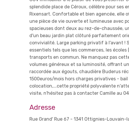
splendide place de Céroux, célèbre pour ses e
Rixensart. Confortable et bien agencée, elle o
une pièce de vie ouverte et lumineuse avec po
spacieuses dont deux au rez-de-chaussée, un 
d'un beau jardin plat clôturé parfaitement or
convivialité. Large parking privatif à l'avant 
essentiels tels que les commerces, les écoles 
transports en commun. Ne manquez pas cette 
volumes généreux et sa luminosité, offrant u
raccordée aux égouts, chaudière Buderus réce
1500euros/mois hors charges privatives - bail d
colocation,...cette propriété polyvalente n'att
visite, n'hésitez pas à contacter Camille au 0
Adresse
Rue Grand' Rue 67 - 1341 Ottignies-Louvain-