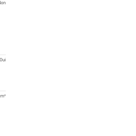
Non
Oui
 m²