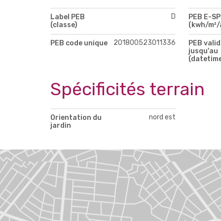
D
Label PEB
PEB E-S
(classe)
(kwh/m²/
201800523011336
PEB code unique
PEB valid
jusqu'au
(datetim
Spécificités terrain
nord est
Orientation du
jardin