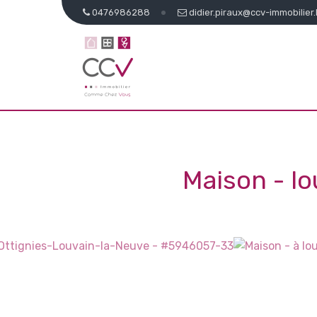
0476986288
didier.piraux@ccv-immobilier
Maison - l