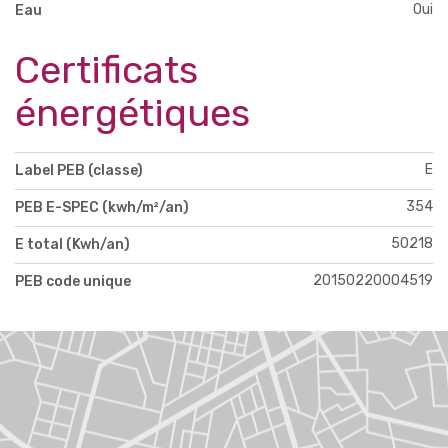
Oui
Eau
Certificats
énergétiques
E
Label PEB (classe)
354
PEB E-SPEC (kwh/m²/an)
50218
E total (Kwh/an)
20150220004519
PEB code unique