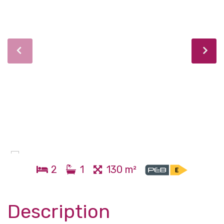
2
1
130 m²
Description