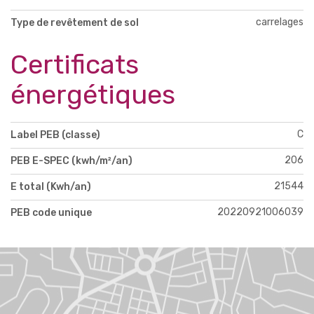
carrelages
Type de revêtement de sol
Certificats
énergétiques
C
Label PEB (classe)
206
PEB E-SPEC (kwh/m²/an)
21544
E total (Kwh/an)
20220921006039
PEB code unique