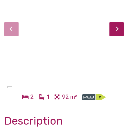
2
1
92 m²
Description