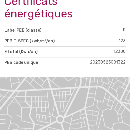
Certificats
énergétiques
B
Label PEB (classe)
123
PEB E-SPEC (kwh/m²/an)
12300
E total (Kwh/an)
20230525001322
PEB code unique