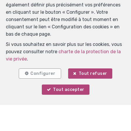
également définir plus précisément vos préférences
en cliquant sur le bouton « Configurer ». Votre
consentement peut être modifié à tout moment en
cliquant sur le lien « Configuration des cookies » en
bas de chaque page.
Si vous souhaitez en savoir plus sur les cookies, vous
pouvez consulter notre
charte de la protection de la
vie privée
.
Configurer
Tout refuser
Comme Chez Vous Immobilier - D.P
Tout accepter
avenue du Douaire 56
—
Votre agent
1340 Ottignies-Louvain-la-Neuve
—
Martin Knaepen
TEL.
0476986288
didier.piraux@ccv-immobilier.be
—