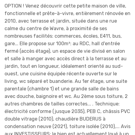
OPTION ! Venez découvrir cette petite maison de ville,
fonctionnelle et prête-à-vivre, entièrement rénovée en
2010, avec terrasse et jardin, située dans une rue
calme du centre de Wavre, à proximité de ses
nombreuses facilités: commerces, écoles, E411, bus,
gare... Elle propose sur 100m²: au RDC, hall d'entrée
fermé (accès étage), un espace de vie divisé en salon
et salle à manger avec accès direct à la terrasse et au
jardin, tout en longueur, idéalement orienté au sud-
ouest, une cuisine équipée récente ouverte sur le
living, wc séparé et buanderie. Au 1er étage, une suite
parentale (chambre 1) et une grande salle de bains
avec douche, baignoire et wc. Au 2ème sous toiture, 2
autres chambres de tailles correctes... . Technique:
électricité conforme (jusque 2035), PEB C, châssis PVC
double vitrage (2010), chaudière BUDERUS à
condensation neuve (2021), toiture isolée (2010),... Avis
aux INVESTISSEURS: le bien est actuellement loué à un