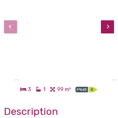
3
1
99 m²
Description