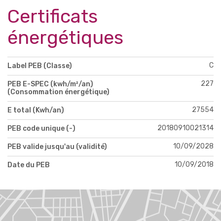
Certificats
énergétiques
C
Label PEB (Classe)
227
PEB E-SPEC (kwh/m²/an)
(Consommation énergétique)
27554
E total (Kwh/an)
20180910021314
PEB code unique (-)
10/09/2028
PEB valide jusqu'au (validité)
10/09/2018
Date du PEB