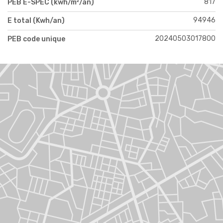
817
PEB E-SPEC (kwh/m²/an)
94946
E total (Kwh/an)
20240503017800
PEB code unique