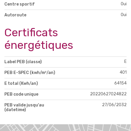
Oui
Centre sportif
Oui
Autoroute
Certificats
énergétiques
E
Label PEB (classe)
401
PEB E-SPEC (kwh/m²/an)
64154
E total (Kwh/an)
20220627024822
PEB code unique
27/06/2032
PEB valide jusqu'au
(datetime)