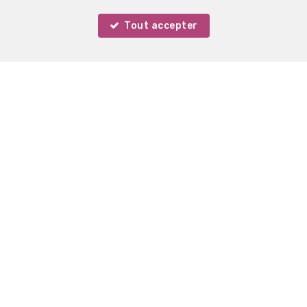
Tout accepter
Votre agent
Marie Surges
Localiser sur la carte