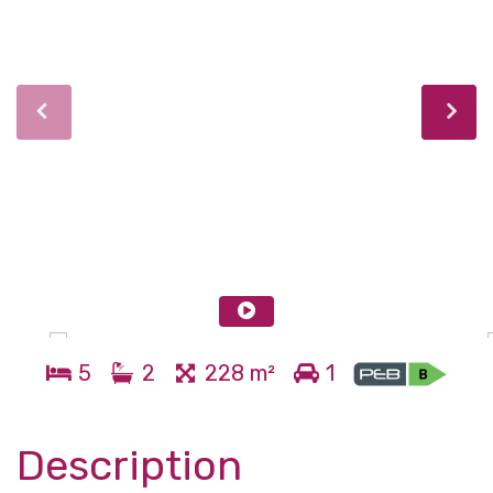
5
2
228 m²
1
Description