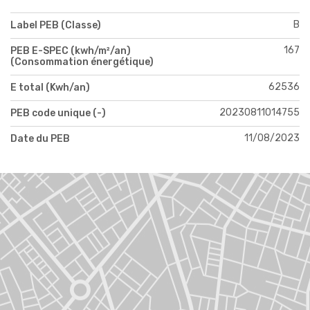
B
Label PEB (Classe)
167
PEB E-SPEC (kwh/m²/an)
(Consommation énergétique)
62536
E total (Kwh/an)
20230811014755
PEB code unique (-)
11/08/2023
Date du PEB