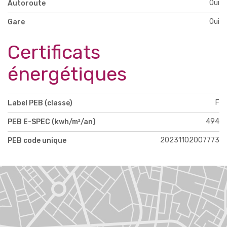
Oui
Autoroute
Oui
Gare
Certificats
énergétiques
F
Label PEB (classe)
494
PEB E-SPEC (kwh/m²/an)
20231102007773
PEB code unique