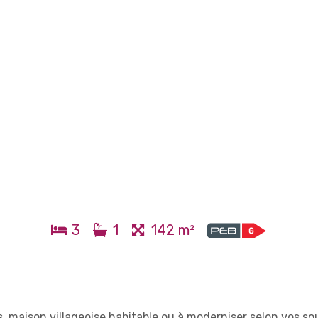
3
1
142 m²
 maison villageoise habitable ou à moderniser selon vos so