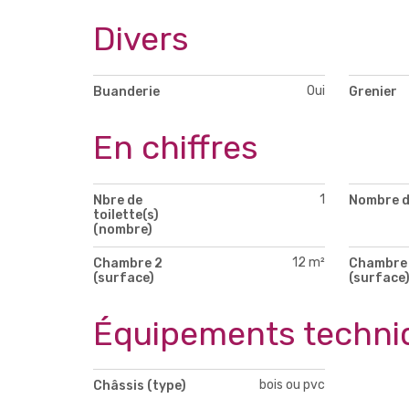
Divers
Oui
Buanderie
Grenier
En chiffres
1
Nbre de
Nombre d
toilette(s)
(nombre)
12 m²
Chambre 2
Chambre
(surface)
(surface
Équipements techni
bois ou pvc
Châssis (type)