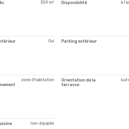
359 m²
à l'
du
Disponibilité
Oui
ntérieur
Parking extérieur
zone d'habitation
sud 
Orientation de la
nnement
terrasse
non-équipée
uisine