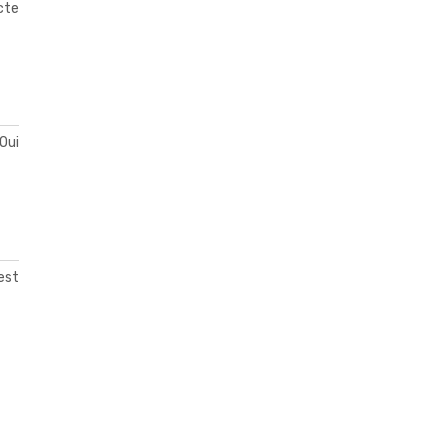
acte
Oui
est