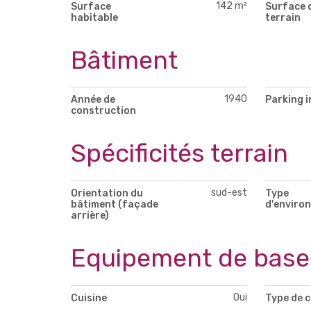
142 m²
Surface
Surface 
habitable
terrain
Bâtiment
1940
Année de
Parking i
construction
Spécificités terrain
sud-est
Orientation du
Type
bâtiment (façade
d'enviro
arrière)
Equipement de base
Oui
Cuisine
Type de c