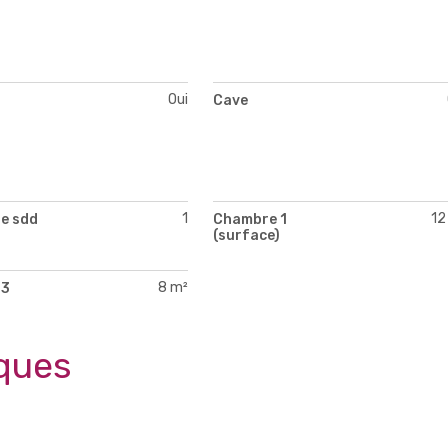
Oui
Cave
1
12
e sdd
Chambre 1
(surface)
8 m²
 3
)
ques