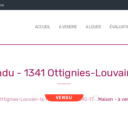
.be
ACCUEIL
A VENDRE
A LOUER
ÉVALUATI
endu
-
1341 Ottignies-Louva
VENDU