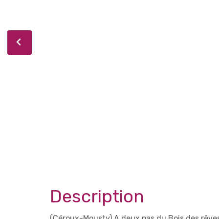
Description
(Céroux-Mousty) A deux pas du Bois des rêves,