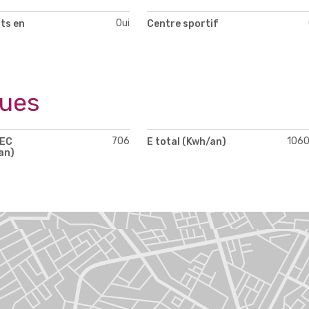
Oui
ts en
Centre sportif
ques
706
106
PEC
E total (Kwh/an)
an)