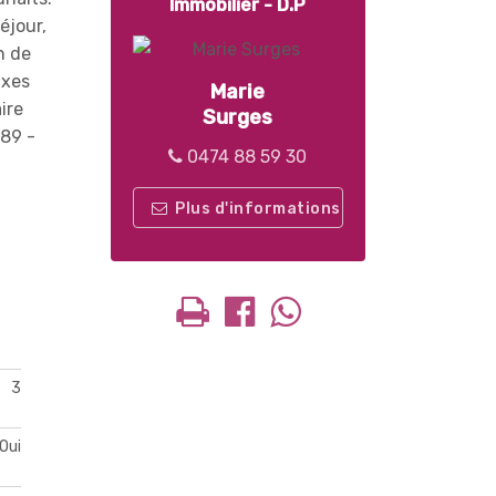
Immobilier - D.P
éjour,
n de
axes
Marie
ire
Surges
289 -
0474 88 59 30
Plus d'informations
3
Oui