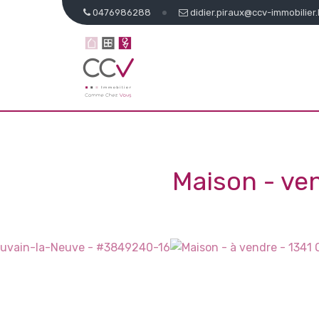
0476986288
didier.piraux@ccv-immobilier
Maison - v