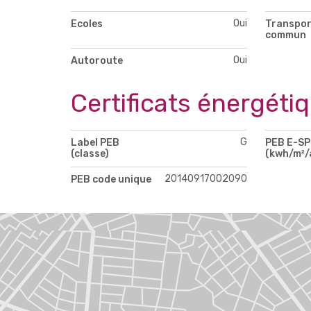
Oui
Ecoles
Transpor
commun
Oui
Autoroute
Certificats énergéti
G
Label PEB
PEB E-S
(classe)
(kwh/m²/
20140917002090
PEB code unique