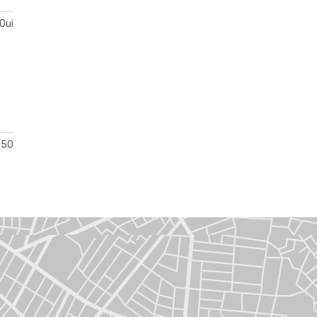
Oui
050