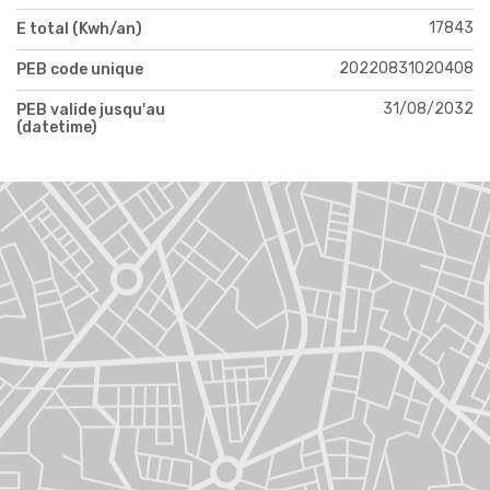
17843
E total (Kwh/an)
20220831020408
PEB code unique
31/08/2032
PEB valide jusqu'au
(datetime)