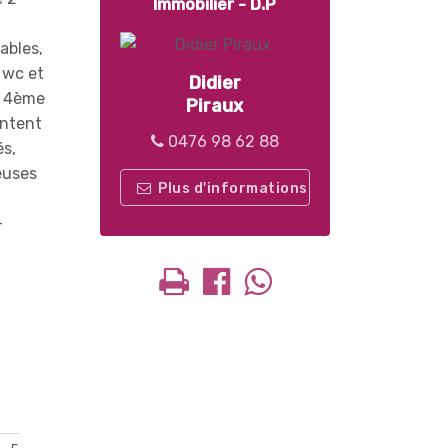
Immobilier - D.P
ables,
 wc et
Didier
ne 4ème
Piraux
entent
0476 98 62 88
és,
euses
Plus d'informations
-