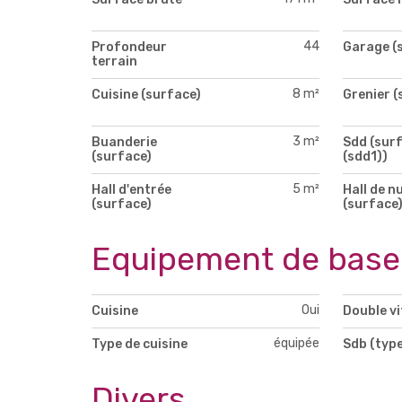
44
Profondeur
Garage (
terrain
8 m²
Cuisine (surface)
Grenier (
3 m²
Buanderie
Sdd (sur
(surface)
(sdd1))
5 m²
Hall d'entrée
Hall de nu
(surface)
(surface
Equipement de base
Oui
Cuisine
Double v
équipée
Type de cuisine
Sdb (type
Divers