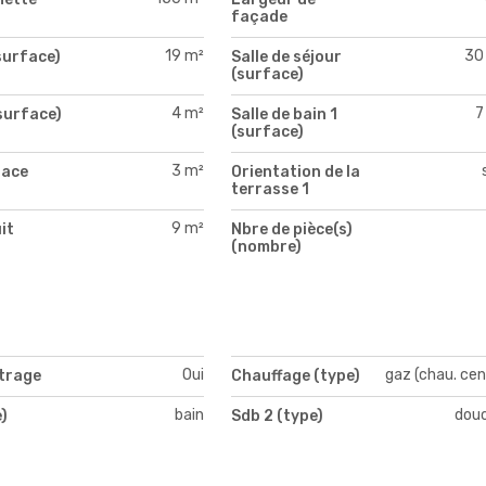
façade
19 m²
30
surface)
Salle de séjour
(surface)
4 m²
7
surface)
Salle de bain 1
(surface)
3 m²
face
Orientation de la
terrasse 1
9 m²
it
Nbre de pièce(s)
)
(nombre)
Oui
gaz (chau. cen
itrage
Chauffage (type)
bain
dou
)
Sdb 2 (type)