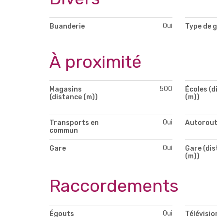
Oui
Buanderie
Type de g
À proximité
500
Magasins
Écoles (d
(distance (m))
(m))
Oui
Transports en
Autorou
commun
Oui
Gare
Gare (di
(m))
Raccordements
Oui
Égouts
Télévisio