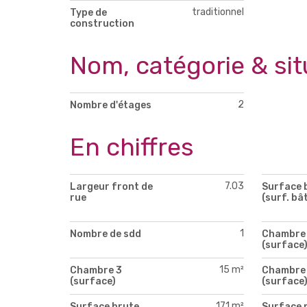
traditionnel
Type de
construction
Nom, catégorie & sit
2
Nombre d'étages
En chiffres
7.03
Largeur front de
Surface 
rue
(surf. bât
1
Nombre de sdd
Chambre 
(surface
15 m²
Chambre 3
Chambre
(surface)
(surface
171 m²
Surface brute
Surface 