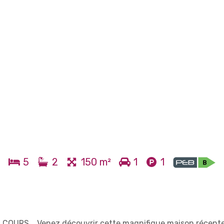
5
2
150 m²
1
1
OURS... Venez découvrir cette magnifique maison récent