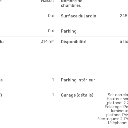
Maison
e
Nombre de
chambres
Oui
248
Surface du jardin
Oui
Parking
314 m²
à l'
du
Disponibilité
1
de
Parking intérieur
1
Sol: carrel
)
Garage (détails)
Hauteur so
plafond: 2,
Éclairage: P
lumineux
plafond, Pr
électriques: 2, P
téléphone: 