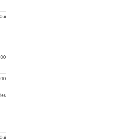
Oui
200
000
fes
Oui