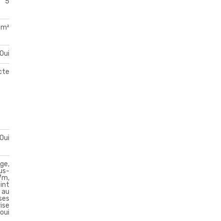
5
 m²
Oui
acte
Oui
age,
us-
7m,
oint
 au
ises
rise
oui