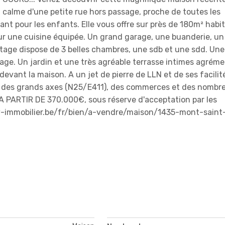
 calme d'une petite rue hors passage, proche de toutes les
sant pour les enfants. Elle vous offre sur près de 180m² habit
ur une cuisine équipée. Un grand garage, une buanderie, un
r étage dispose de 3 belles chambres, une sdb et une sdd. U
ge. Un jardin et une très agréable terrasse intimes agrém
 devant la maison. A un jet de pierre de LLN et de ses facilit
, des grands axes (N25/E411), des commerces et des nombr
 A PARTIR DE 370.000€, sous réserve d'acceptation par les
ccv-immobilier.be/fr/bien/a-vendre/maison/1435-mont-saint