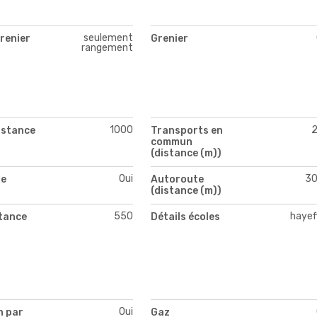
seulement
renier
Grenier
rangement
1000
istance
Transports en
commun
(distance (m))
Oui
3
te
Autoroute
(distance (m))
550
hayef
stance
Détails écoles
Oui
n par
Gaz