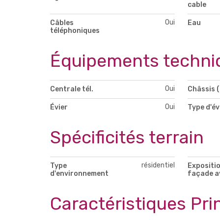
cable
Oui
Câbles
Eau
téléphoniques
Équipements techni
Oui
Centrale tél.
Châssis (
Oui
Évier
Type d'év
Spécificités terrain
résidentiel
Type
Expositio
d'environnement
façade a
Caractéristiques Pri