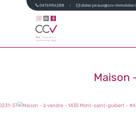
0476986288
didier.piraux@ccv-immobilier
Maison 