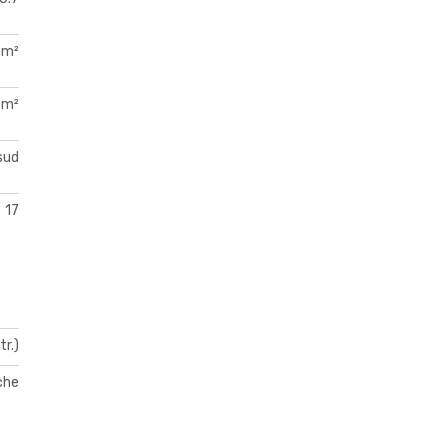
 m²
 m²
sud
17
tr.)
che