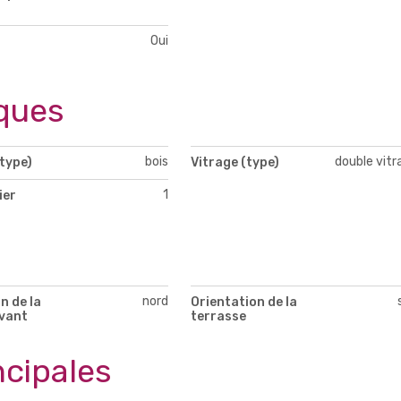
Oui
ques
bois
double vitr
type)
Vitrage (type)
1
ier
nord
n de la
Orientation de la
vant
terrasse
ncipales