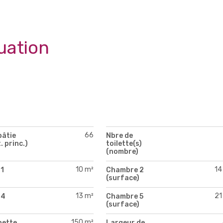
uation
66
bâtie
Nbre de
. princ.)
toilette(s)
(nombre)
10 m²
14
1
Chambre 2
)
(surface)
13 m²
21
 4
Chambre 5
)
(surface)
150 m²
nette
Largeur de