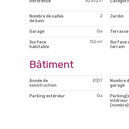
4230231
Référence
Catégori
2
Nombre de salles
Jardin
de bain
Oui
Garage
Terrasse
150 m²
Surface
Surface 
habitable
terrain
Bâtiment
2007
Année de
Nombre 
construction
garage
Oui
Parking extérieur
Parking(s
intérieur
(nombre)