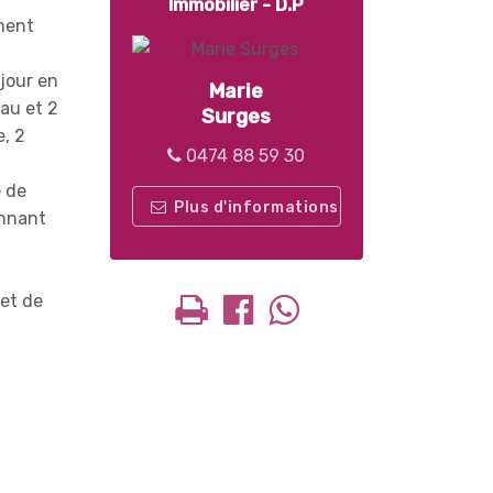
Immobilier - D.P
ement
jour en
Marie
au et 2
Surges
, 2
0474 88 59 30
e de
Plus d'informations
onnant
et de