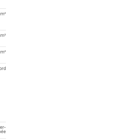
 m²
 m²
 m²
ord
er-
pée