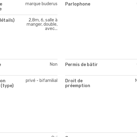
marque buderus
e
Parlophone
e
2,8m, 6, salle à
détails)
manger, double,
avec...
Non
e
Permis de bâtir
privé - bifamilial
ion
Droit de
 (type)
préemption