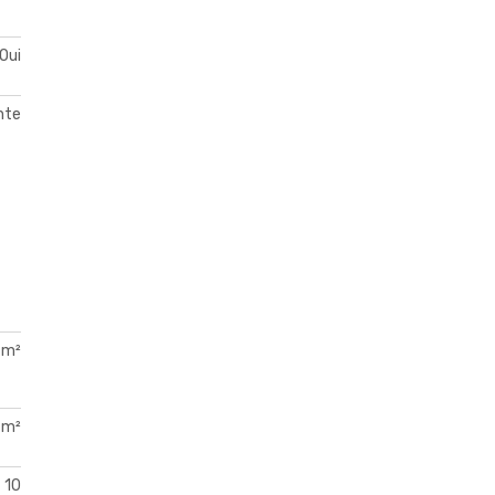
Oui
nte
 m²
 m²
10