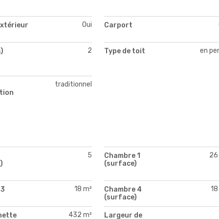
Oui
xtérieur
Carport
2
en pe
)
Type de toit
traditionnel
tion
5
26
Chambre 1
)
(surface)
18 m²
18
 3
Chambre 4
)
(surface)
432 m²
nette
Largeur de