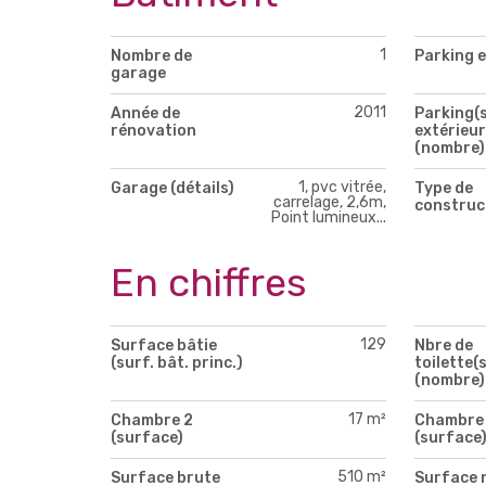
1
Nombre de
Parking e
garage
2011
Année de
Parking(s
rénovation
extérieur
(nombre)
1, pvc vitrée,
Garage (détails)
Type de
carrelage, 2,6m,
construc
Point lumineux...
En chiffres
129
Surface bâtie
Nbre de
(surf. bât. princ.)
toilette(s
(nombre)
17 m²
Chambre 2
Chambre
(surface)
(surface
510 m²
Surface brute
Surface 