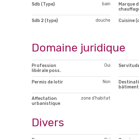
bain
Sdb (Type)
Marque d
chauffag
douche
Sdb 2 (type)
Cuisine (
Domaine juridique
Oui
Profession
Servitud
libérale poss.
Non
Permis de lotir
Destinat
bâtiment
zone d'habitat
Affectation
urbanistique
Divers