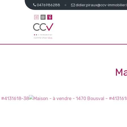
0476986288
didier.piraux@ccv-immobilier
Ma