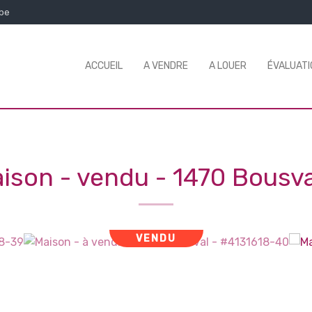
.be
ACCUEIL
A VENDRE
A LOUER
ÉVALUATI
ison - vendu
-
1470 Bousva
VENDU