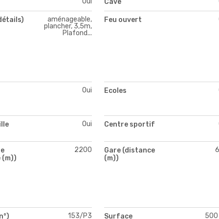
Oui
Cave
aménageable,
détails)
Feu ouvert
plancher, 3,5m,
Plafond...
Oui
s
Ecoles
Oui
lle
Centre sportif
2200
te
Gare (distance
 (m))
(m))
153/P3
500
n°)
Surface