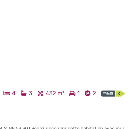
4
3
432 m²
1
2
4 88 59 30 ! Venez découvrir cette habitation avec mur