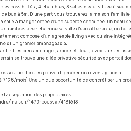
es possibilités , 4 chambres, 3 salles d’eau, située à seul
 de bus à 5m. D'une part vous trouverez la maison familiale
la salle à manger ornée d'une superbe cheminée, un beau sé
ses chambres avec chacune sa salle d'eau attenante, un bure
artement composé d'un agréable living avec cuisine intégrée
che et un grenier aménageable.
jardin très bien aménagé , arboré et fleuri, avec une terrass
errain se trouve une allée privative sécurisé avec portail d
 se ressourcer tout en pouvant générer un revenu grâce à
 719€/mois) Une unique opportunité de concrétiser un proj
e l'acceptation des propriétaires.
endre/maison/1470-bousval/4131618