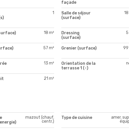
façade
1
18
Salle de séjour
s)
(surface)
18 m²
5
surface)
Dressing
(surface)
57 m²
99
urface)
Grenier (surface)
13 m²
n
trée
Orientation de la
)
terrasse 1 (-)
21 m²
it
)
mazout (chauf.
amer. sup
e
Type de cuisine
centr.)
équi
energie)