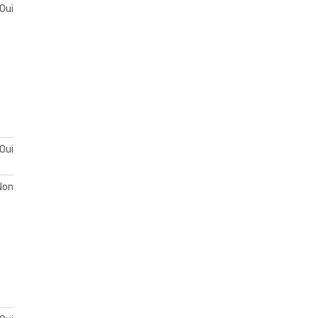
Oui
Oui
Non