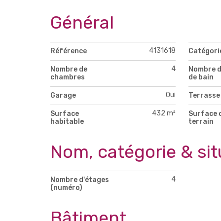
Général
4131618
Référence
Catégori
4
Nombre de
Nombre d
chambres
de bain
Oui
Garage
Terrasse
432 m²
Surface
Surface 
habitable
terrain
Nom, catégorie & sit
4
Nombre d'étages
(numéro)
Bâtiment