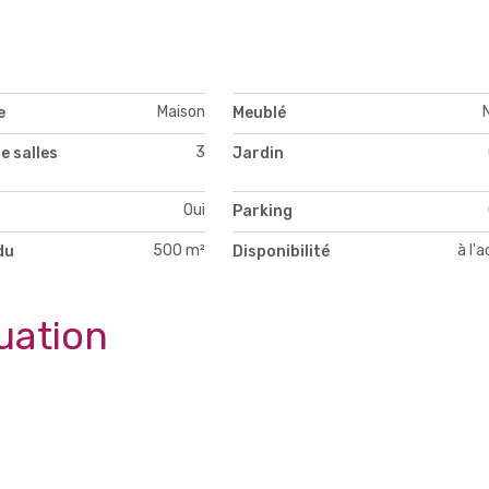
Maison
e
Meublé
3
e salles
Jardin
Oui
Parking
500 m²
à l'
du
Disponibilité
uation