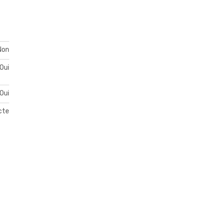
Non
Oui
Oui
acte