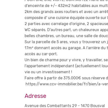
d’enceinte de +/- 432m2 habitables aux multipl
2km des grands axes routiers et avec un arrêt
composée d' une cuisine équipée ouverte sur 
2 parties avec carrelage d'origine, 2 spacieu
WC séparés. D'autres part, un chaleureux app
belles chambres, un bureau, une salle de dou
Sur la parcelle de 5 ares, vous y trouverez un 
17m² donnant accès au garage. A l'arrière du t
accès au car-port.
Un bien de charme pour y vivre, y travailler,
l'appartement indépendant (actuellement loué
vie ou un investissement !
Faire offre à partir de 375.000€ sous réserve d
https://www.ccv-immobilier.be/fr/bien/a-v
Adresse
Avenue des Combattants 29 - 1470 Bousval