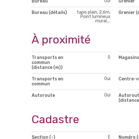
Oui
Bureau
Grenier
tapis plain, 2,6m,
Bureau (détails)
Grenier (
Point lumineux
mural,...
À proximité
5
Transports en
Magasin
commun
(distance (m))
Oui
Transports en
Centre-vi
commun
Oui
Autoroute
Autorou
(distance
Cadastre
E
Section (-)
Numéro (