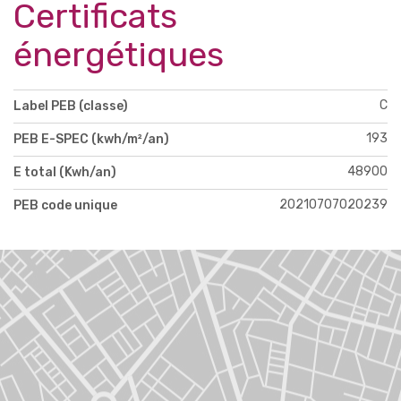
Certificats
énergétiques
C
Label PEB (classe)
193
PEB E-SPEC (kwh/m²/an)
48900
E total (Kwh/an)
20210707020239
PEB code unique