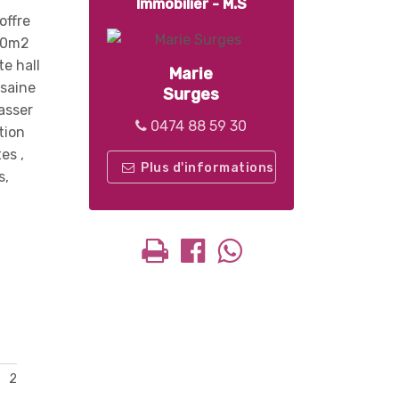
Immobilier - M.S
offre
 30m2
e hall
Marie
 saine
Surges
asser
0474 88 59 30
tion
es ,
Plus d'informations
s,
2