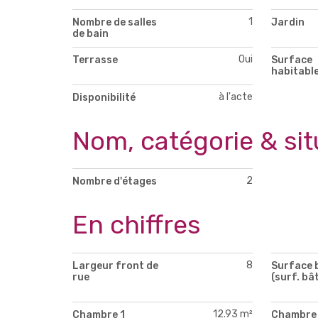
1
Nombre de salles
Jardin
de bain
Oui
Terrasse
Surface
habitabl
à l'acte
Disponibilité
Nom, catégorie & sit
2
Nombre d'étages
En chiffres
8
Largeur front de
Surface 
rue
(surf. bât
12.93 m²
Chambre 1
Chambre