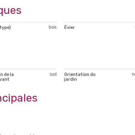
ques
bois
type)
Évier
sud
n
n de la
Orientation du
vant
jardin
ncipales