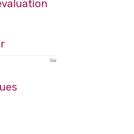
évaluation
r
Oui
ques