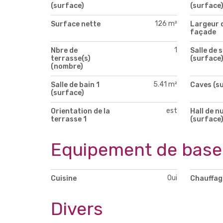
(surface)
(surface
126 m²
Surface nette
Largeur 
façade
1
Nbre de
Salle de 
terrasse(s)
(surface
(nombre)
5.41 m²
Salle de bain 1
Caves (s
(surface)
est
Orientation de la
Hall de nu
terrasse 1
(surface
Equipement de base
Oui
Cuisine
Chauffag
Divers