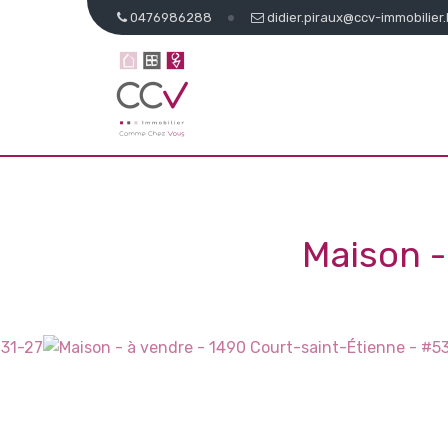
0476986288
didier.piraux@ccv-immobilier
Maison 