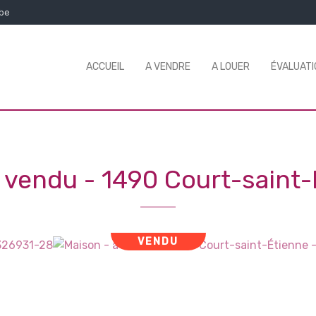
.be
ACCUEIL
A VENDRE
A LOUER
ÉVALUATI
- vendu
-
1490 Court-saint-
VENDU