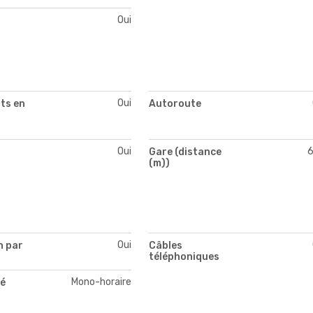
Oui
Oui
ts en
Autoroute
Oui
Gare (distance
(m))
Oui
n par
Câbles
téléphoniques
Mono-horaire
té