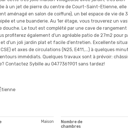
 à un jet de pierre du centre de Court-Saint-Etienne, elle 
ment aménagé en salon de coiffure), un bel espace de vie de
uipée et une buanderie. Au 1er étage, vous trouverez un vast
 de douche. Le tout est complété par une cave de rangement
s profiterez également d'un agréable patio de 27m2 pour p
t d'un joli jardin plat et facile d'entretien. Excellente situa
SE) et axes de circulations (N25, E411,...) à quelques minut
ntours immédiats. Quelques travaux sont à prévoir: châssi
site? Contactez Sybille au 0477361901 sans tardez!
Étienne
Maison
e
Nombre de
chambres