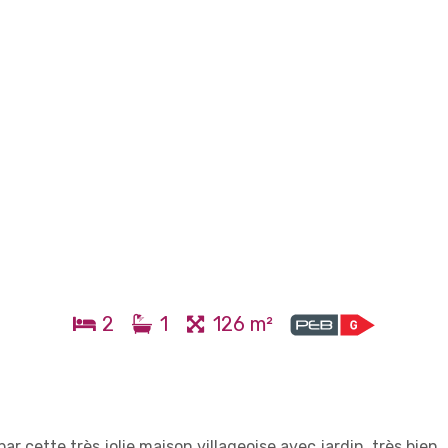
2
1
126 m²
 cette très jolie maison villageoise avec jardin, très bien