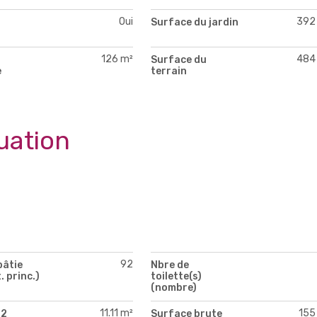
Oui
392
Surface du jardin
126 m²
484
Surface du
e
terrain
uation
92
bâtie
Nbre de
. princ.)
toilette(s)
(nombre)
11.11 m²
155
 2
Surface brute