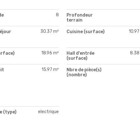
)
8
de
Profondeur
terrain
30.37 m²
10.97
séjour
Cuisine (surface)
)
18.96 m²
8.38
urface)
Hall d'entrée
(surface)
15.97 m²
it
Nbre de pièce(s)
)
(nombre)
electrique
e (type)