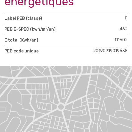
énergétiques
F
Label PEB (classe)
462
PEB E-SPEC (kwh/m²/an)
111602
E total (Kwh/an)
20190919019638
PEB code unique