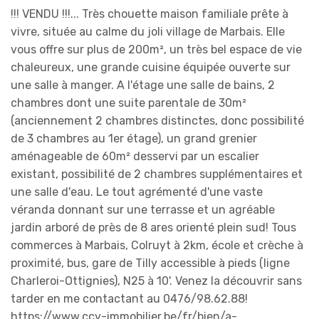
!!! VENDU !!!... Très chouette maison familiale prête à
vivre, située au calme du joli village de Marbais. Elle
vous offre sur plus de 200m², un très bel espace de vie
chaleureux, une grande cuisine équipée ouverte sur
une salle à manger. A l'étage une salle de bains, 2
chambres dont une suite parentale de 30m²
(anciennement 2 chambres distinctes, donc possibilité
de 3 chambres au 1er étage), un grand grenier
aménageable de 60m² desservi par un escalier
existant, possibilité de 2 chambres supplémentaires et
une salle d'eau. Le tout agrémenté d'une vaste
véranda donnant sur une terrasse et un agréable
jardin arboré de près de 8 ares orienté plein sud! Tous
commerces à Marbais, Colruyt à 2km, école et crèche à
proximité, bus, gare de Tilly accessible à pieds (ligne
Charleroi-Ottignies), N25 à 10'. Venez la découvrir sans
tarder en me contactant au 0476/98.62.88!
https://www.ccv-immobilier.be/fr/bien/a-