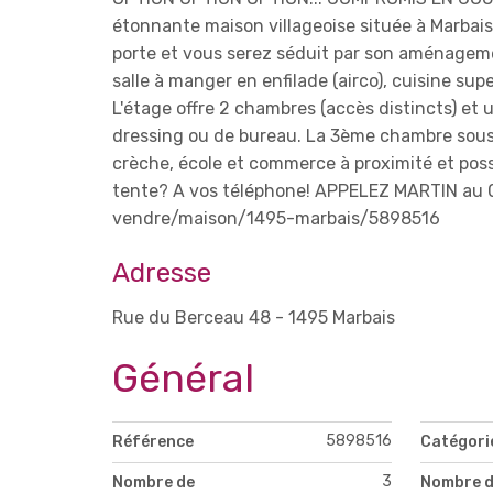
étonnante maison villageoise située à Marbais a
porte et vous serez séduit par son aménageme
salle à manger en enfilade (airco), cuisine sup
L'étage offre 2 chambres (accès distincts) et
dressing ou de bureau. La 3ème chambre sous t
crèche, école et commerce à proximité et poss
tente? A vos téléphone! APPELEZ MARTIN au 04
vendre/maison/1495-marbais/5898516
Adresse
Rue du Berceau 48 - 1495 Marbais
Général
5898516
Référence
Catégori
3
Nombre de
Nombre d