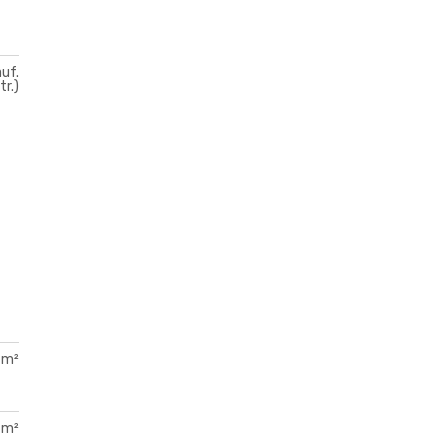
uf.
tr.)
 m²
 m²