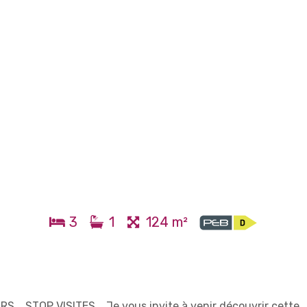
3
1
124 m²
. STOP VISITES... Je vous invite à venir découvrir cette