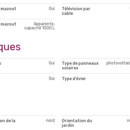
Oui
à mazout
Télévision par
cable
Apparente,
à mazout
capacité 1000 L
ques
Oui
photovoltaï
x
Type de panneaux
solaires
Oui
Type d'évier
nord
n
on de la
Orientation du
jardin