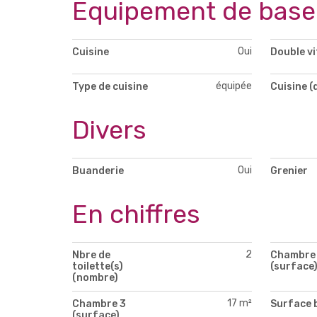
Equipement de base
Oui
Cuisine
Double v
équipée
Type de cuisine
Cuisine (
Divers
Oui
Buanderie
Grenier
En chiffres
2
Nbre de
Chambre 
toilette(s)
(surface
(nombre)
17 m²
Chambre 3
Surface 
(surface)