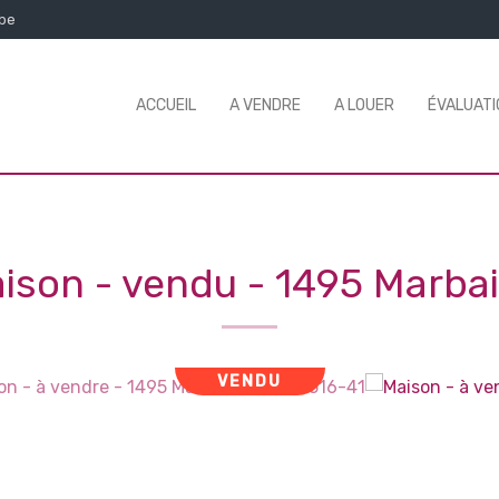
.be
ACCUEIL
A VENDRE
A LOUER
ÉVALUATI
ison - vendu
-
1495 Marba
VENDU