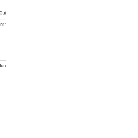
Oui
 m²
Non