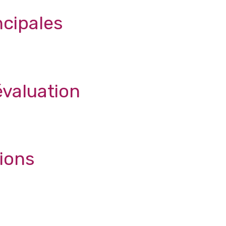
ncipales
évaluation
tions