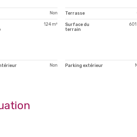
Non
Terrasse
124 m²
601
Surface du
e
terrain
Non
ntérieur
Parking extérieur
uation