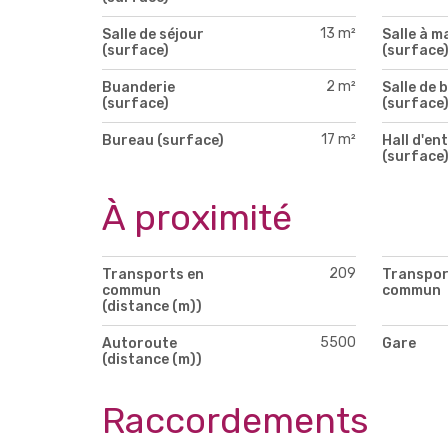
13 m²
Salle de séjour
Salle à m
(surface)
(surface
2 m²
Buanderie
Salle de b
(surface)
(surface
17 m²
Bureau (surface)
Hall d'en
(surface
À proximité
209
Transports en
Transpor
commun
commun
(distance (m))
5500
Autoroute
Gare
(distance (m))
Raccordements