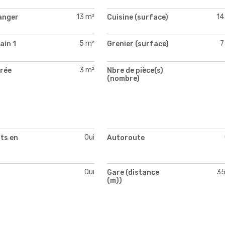
13 m²
14
anger
Cuisine (surface)
)
5 m²
7
ain 1
Grenier (surface)
)
3 m²
trée
Nbre de pièce(s)
)
(nombre)
Oui
ts en
Autoroute
Oui
3
Gare (distance
(m))