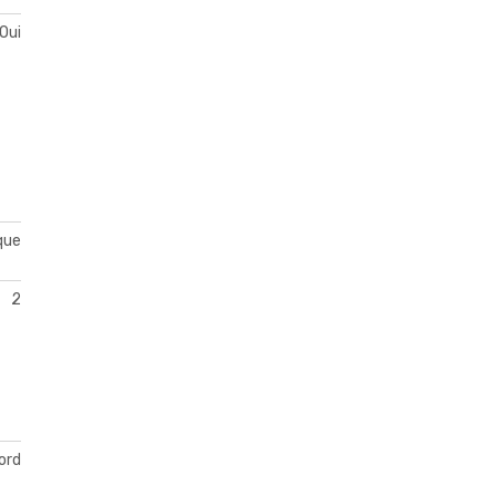
Oui
que
2
ord