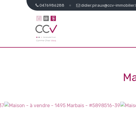
0476986288
didier.piraux@ccv-immobilier
Ma