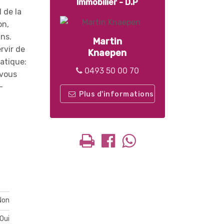
Immobilier - D.P
 de la
on,
ins.
Martin
rvir de
Knaepen
ratique:
0493 50 00 70
 vous
-
Plus d'informations
Non
Oui