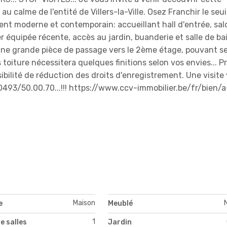
u calme de l'entité de Villers-la-Ville. Osez Franchir le seuil
nt moderne et contemporain: accueillant hall d'entrée, sal
er équipée récente, accès au jardin, buanderie et salle de ba
 une grande pièce de passage vers le 2ème étage, pouvant se
oiture nécessitera quelques finitions selon vos envies... P
ibilité de réduction des droits d'enregistrement. Une visite
93/50.00.70...!!! https://www.ccv-immobilier.be/fr/bien/a
Maison
e
Meublé
1
e salles
Jardin