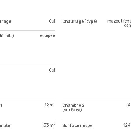
Oui
mazout (cha
itrage
Chauffage (type)
cen
équipée
détails)
Oui
12 m²
14
1
Chambre 2
)
(surface)
133 m²
124
brute
Surface nette