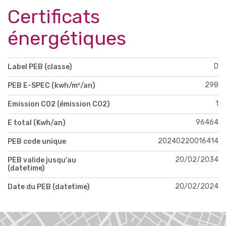
Certificats
énergétiques
D
Label PEB (classe)
298
PEB E-SPEC (kwh/m²/an)
1
Emission CO2 (émission CO2)
96464
E total (Kwh/an)
20240220016414
PEB code unique
20/02/2034
PEB valide jusqu'au
(datetime)
20/02/2024
Date du PEB (datetime)