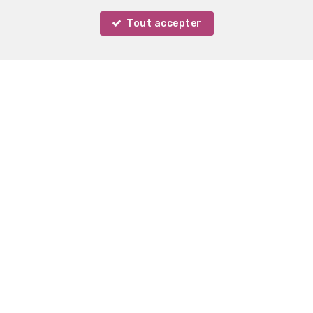
Tout accepter
Votre agent
Martin Knaepen
Localiser sur la carte