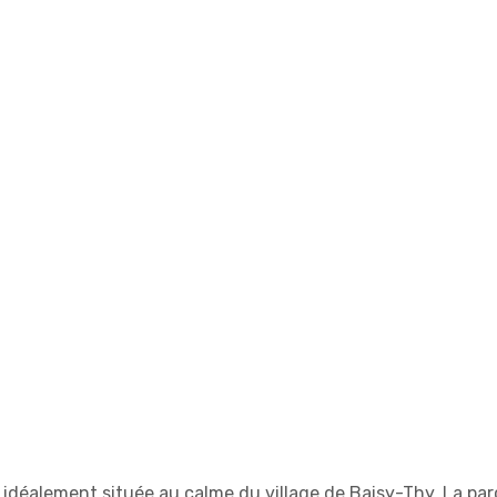
r idéalement située au calme du village de Baisy-Thy. La par