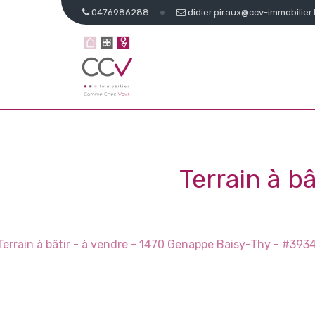
0476986288
didier.piraux@ccv-immobilier
Terrain à b