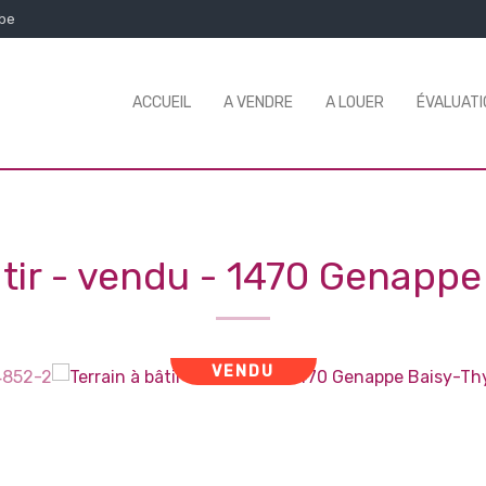
.be
ACCUEIL
A VENDRE
A LOUER
ÉVALUATI
âtir - vendu
-
1470 Genappe
VENDU