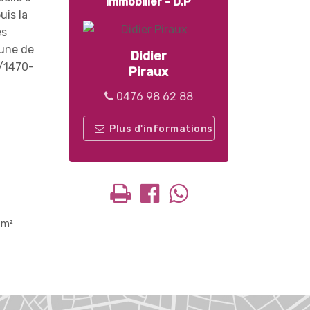
Immobilier - D.P
uis la
es
mune de
Didier
n/1470-
Piraux
0476 98 62 88
Plus d'informations
 m²